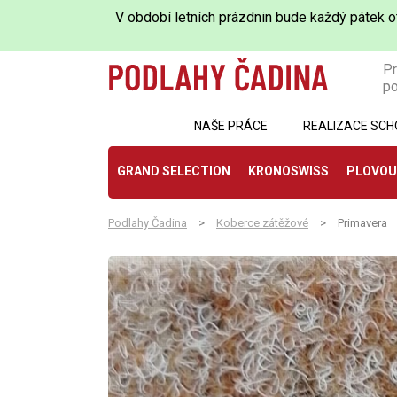
V období letních prázdnin bude každý pátek ot
Pr
po
NAŠE PRÁCE
REALIZACE SCH
GRAND SELECTION
KRONOSWISS
PLOVOU
Podlahy Čadina
>
Koberce zátěžové
>
Primavera