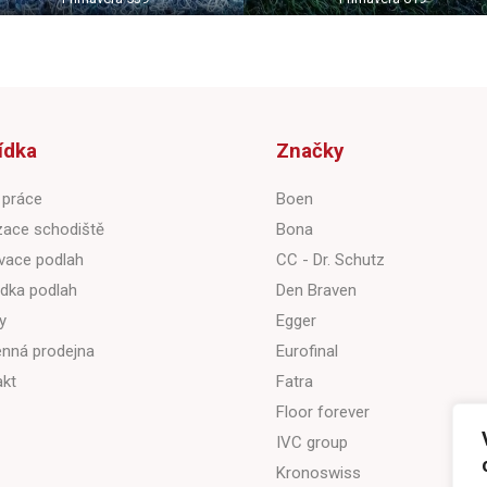
ídka
Značky
 práce
Boen
zace schodiště
Bona
vace podlah
CC - Dr. Schutz
dka podlah
Den Braven
y
Egger
nná prodejna
Eurofinal
akt
Fatra
Floor forever
IVC group
Kronoswiss