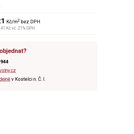
m
21
2
Kč/m
bez DPH
.41 Kč vč. 21% DPH
 objednat?
 944
volny.cz
dejně
v Kostelci n. Č. l.