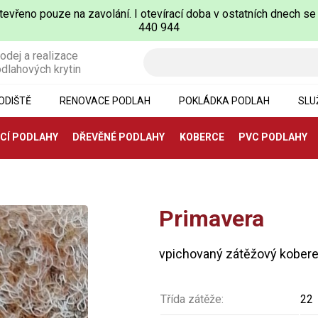
evřeno pouze na zavolání. I otevírací doba v ostatních dnech se
440 944
odej a realizace
dlahových krytin
ODIŠTĚ
RENOVACE PODLAH
POKLÁDKA PODLAH
SLU
CÍ PODLAHY
DŘEVĚNÉ PODLAHY
KOBERCE
PVC PODLAHY
Primavera
vpichovaný zátěžový kober
Třída zátěže:
22